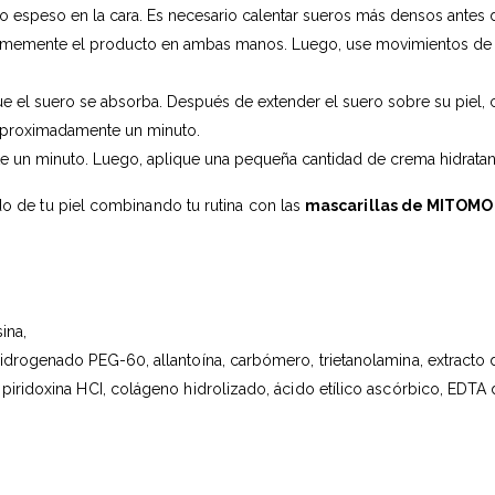
ro espeso en la cara. Es necesario calentar sueros más densos antes d
formemente el producto en ambas manos. Luego, use movimientos de p
 el suero se absorba. Después de extender el suero sobre su piel, c
 aproximadamente un minuto.
 un minuto. Luego, aplique una pequeña cantidad de crema hidratant
 de tu piel combinando tu rutina con las
mascarillas de MITOMO
ina,
 hidrogenado PEG-60, allantoína, carbómero, trietanolamina, extracto
, piridoxina HCI, colágeno hidrolizado, ácido etílico ascórbico, EDTA 