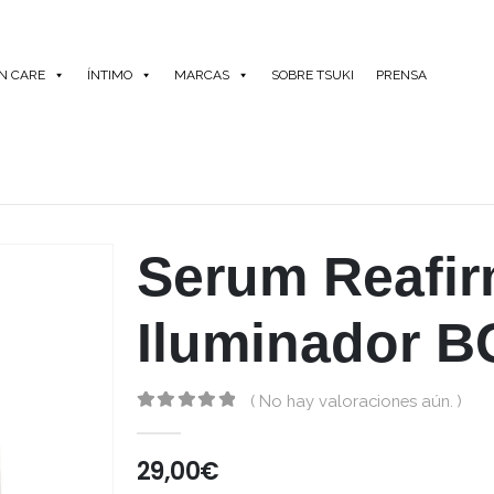
IN CARE
ÍNTIMO
MARCAS
SOBRE TSUKI
PRENSA
Serum Reafir
Iluminador B
( No hay valoraciones aún. )
0
out of 5
29,00
€