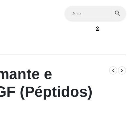
mante e
GF (Péptidos)