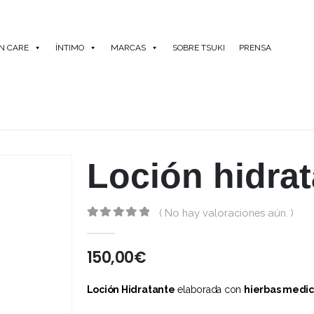
IN CARE
ÍNTIMO
MARCAS
SOBRE TSUKI
PRENSA
Loción hidra
( No hay valoraciones aún. )
0
out of 5
150,00
€
Loción Hidratante
elaborada con
hierbas medic