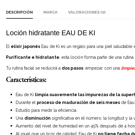
DESCRIPCIÓN
MARCA
VALORACIONES (0)
Loción hidratante EAU DE KI
El
elixir japonés
Eau de Ki es un regalo para una piel saludable 
Purificante e hidratante
, esta loción forma parte de una rutina
Tu rutina facial se reducirá a
dos pasos
: empezar con una
limpie
Características:
Eau de Ki
limpia suavemente las impurezas de la superfi
Durante el
proceso de maduración de seis meses
de Eau 
Estudio para medir la eficiencia.
Una
disminución
significativa en el número, la longitud y la 
Aumento del nivel de humedad en un 45% después de 4 hor
Al igual que un licor de calidad, Eau de Ki
no tiene fecha 