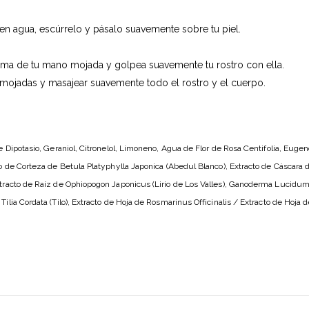
 agua, escúrrelo y pásalo suavemente sobre tu piel.
lma de tu mano mojada y golpea suavemente tu rostro con ella.
mojadas y masajear suavemente todo el rostro y el cuerpo.
de Dipotasio, Geraniol, Citronelol, Limoneno, Agua de Flor de Rosa Centifolia, Eug
o de Corteza de Betula Platyphylla Japonica (Abedul Blanco), Extracto de Cáscara d
xtracto de Raíz de Ophiopogon Japonicus (Lirio de Los Valles), Ganoderma Lucidu
ilia Cordata (Tilo), Extracto de Hoja de Rosmarinus Officinalis / Extracto de Hoja 