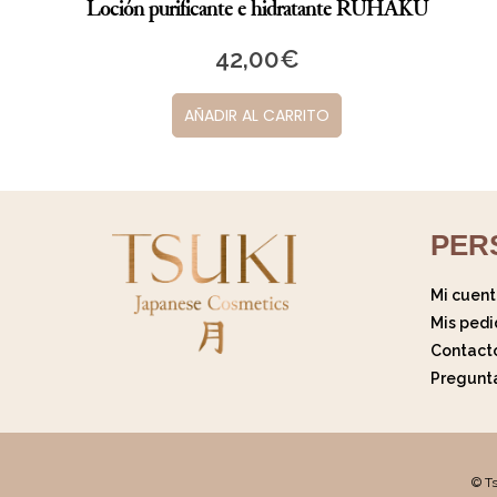
Loción purificante e hidratante RUHAKU
42,00
€
AÑADIR AL CARRITO
PER
Mi cuen
Mis pedi
Contact
Pregunt
© Ts