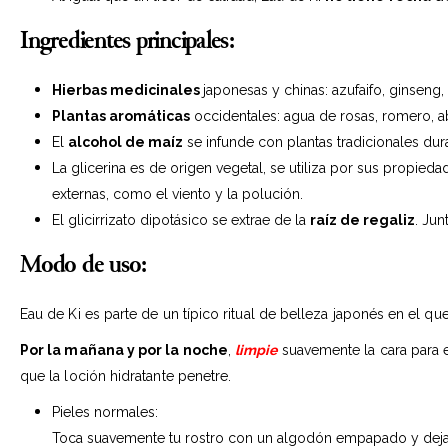
Ingredientes principales:
Hierbas medicinales
japonesas y chinas: azufaifo, ginseng,
Plantas aromáticas
occidentales: agua de rosas, romero, a
El
alcohol de maíz
se infunde con plantas tradicionales dura
La glicerina es de origen vegetal, se utiliza por sus propie
externas, como el viento y la polución.
El glicirrizato dipotásico se extrae de la
raíz de regaliz
. Jun
Modo de uso:
Eau de Ki es parte de un típico ritual de belleza japonés en el q
Por la mañana y por la noche
,
limpie
suavemente la cara para e
que la loción hidratante penetre.
Pieles normales:
Toca suavemente tu rostro con un algodón empapado y deja que