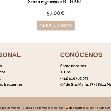
Serum regenerador RUHAKU
57,00
€
AÑADIR AL CARRITO
SONAL
CONÓCENOS
ta
Sobre nosotros
dos
J-Tips
o
(+34) 915 562 071
as frecuentes
C/ de Sta. María, 27 · 28014 M
uki Cosmetics – Tienda de cosmética japonesa | Web desarrollada por No Solo Una