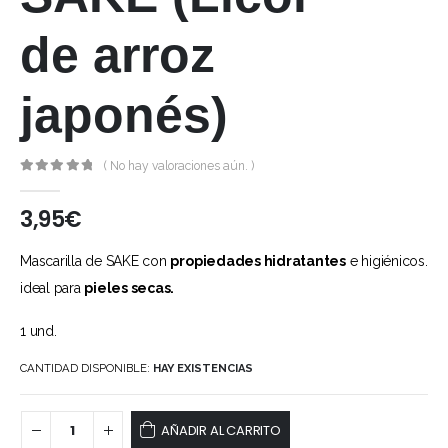
de arroz
japonés)
( No hay valoraciones aún. )
0
out of 5
3,95
€
Mascarilla de SAKE con
propiedades hidratantes
e higiénicos.
ideal para
pieles secas.
1 und.
CANTIDAD DISPONIBLE:
HAY EXISTENCIAS
AÑADIR AL CARRITO