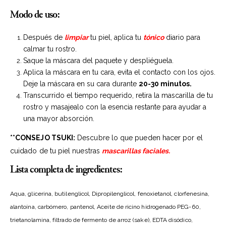
Modo de uso:
Después de
limpiar
tu piel, aplica tu
tónico
diario para
calmar tu rostro.
Saque la máscara del paquete y despliéguela.
Aplica la máscara en tu cara, evita el contacto con los ojos.
Deje la máscara en su cara durante
20-30 minutos.
Transcurrido el tiempo requerido, retira la mascarilla de tu
rostro y masajealo con la esencia restante para ayudar a
una mayor absorción.
**CONSEJO TSUKI:
Descubre lo que pueden hacer por el
cuidado de tu piel nuestras
mascarillas faciales.
Lista completa de ingredientes:
Aqua, glicerina, butilenglicol, Dipropilenglicol, fenoxietanol, clorfenesina,
alantoína, carbómero, pantenol, Aceite de ricino hidrogenado PEG-60,
trietanolamina, filtrado de fermento de arroz (sake), EDTA disódico,