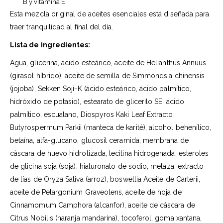
B y vitamina E.
Esta mezcla original de aceites esenciales está diseñada para
traer tranquilidad al final del día.
Lista de ingredientes:
Agua, glicerina, ácido esteárico, aceite de Helianthus Annuus
(girasol híbrido), aceite de semilla de Simmondsia chinensis
(jojoba), Sekken Soji-K (ácido esteárico, ácido palmítico,
hidróxido de potasio), estearato de glicerilo SE, ácido
palmítico, escualano, Diospyros Kaki Leaf Extracto,
Butyrospermum Parkii (manteca de karité), alcohol behenílico,
betaína, alfa-glucano, glucosil ceramida, membrana de
cáscara de huevo hidrolizada, lecitina hidrogenada, esteroles
de glicina soja (soja), hialuronato de sodio, melaza, extracto
de lías de Oryza Sativa (arroz), boswellia Aceite de Carterii,
aceite de Pelargonium Graveolens, aceite de hoja de
Cinnamomum Camphora (alcanfor), aceite de cáscara de
Citrus Nobilis (naranja mandarina), tocoferol, goma xantana,