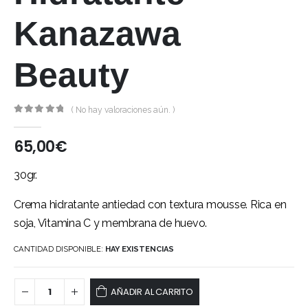
Kanazawa
Beauty
( No hay valoraciones aún. )
0
out of 5
65,00
€
30gr.
Crema hidratante antiedad con textura mousse. Rica en
soja, Vitamina C y membrana de huevo.
CANTIDAD DISPONIBLE:
HAY EXISTENCIAS
AÑADIR AL CARRITO