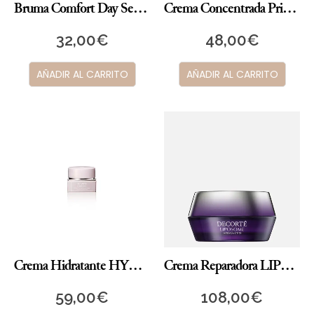
Bruma Comfort Day Set & Protect
Crema Concentrada Prime Latte Essential
32,00
€
48,00
€
AÑADIR AL CARRITO
AÑADIR AL CARRITO
Crema Hidratante HYDRA CLARITY
Crema Reparadora LIPOSOMÉ Advanced
59,00
€
108,00
€