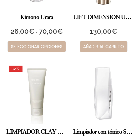
Kimono Urara
LIFT DIMENSION ULTIMATE LIFT + FIRM TREATMENT SERUM
26,00
€
70,00
€
130,00
€
-
SELECCIONAR OPCIONES
AÑADIR AL CARRITO
-15%
LIMPIADOR CLAY BLANC HERBAL CONCENTRATE
Limpiador con tónico SNOW CLARIFIER