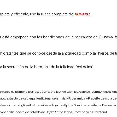
mpleta y eficiente, use la rutina completa de
RUHAKU
.
r está empapada con las bendiciones de la naturaleza de Okinawa, t
 hidratantes que se conoce desde la antigüedad como la “hierba de la
a la secreción de la hormona de la felicidad “oxitocina”.
nodiol, butilenglicol, escualano, triglicérido caprílico/cáprico, pentilenglicol, glic
llo, extracto de caulerpa lentillifera, ceramida NP, ceramida AP, aceite de fruta de
estearato de poliglicerilo-2 , aceite de hoja de Alpinia Speciosa, aceite de Boswellia
rato de sodio, aceite de salvado de Oryza Sativa (arroz), tocotrienoles, tocoferol