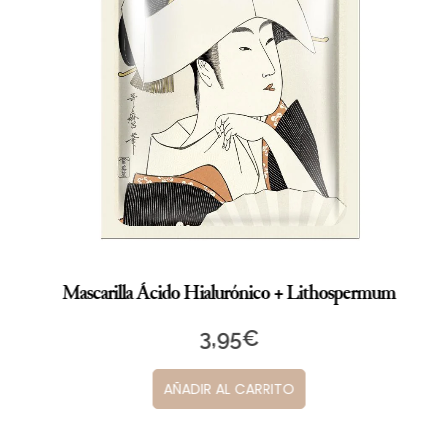
Mascarilla Ácido Hialurónico + Lithospermum
3,95
€
AÑADIR AL CARRITO