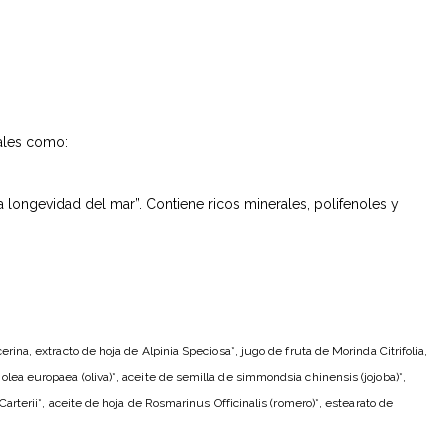
ales como:
 longevidad del mar”. Contiene ricos minerales, polifenoles y
erina, extracto de hoja de Alpinia Speciosa*, jugo de fruta de Morinda Citrifolia,
 olea europaea (oliva)*, aceite de semilla de simmondsia chinensis (jojoba)*,
 Carterii*, aceite de hoja de Rosmarinus Officinalis (romero)*, estearato de