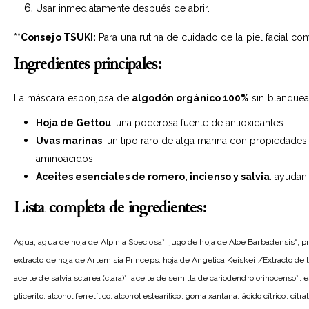
Usar inmediatamente después de abrir.
**Consejo TSUKI:
Para una rutina de cuidado de la piel facial co
Ingredientes principales:
La máscara esponjosa de
algodón orgánico 100%
sin blanquea
Hoja de Gettou
: una poderosa fuente de antioxidantes.
Uvas marinas
: un tipo raro de alga marina con propiedades
aminoácidos.
Aceites esenciales de romero, incienso y salvia
: ayudan 
Lista completa de ingredientes:
Agua, agua de hoja de Alpinia Speciosa*, jugo de hoja de Aloe Barbadensis*, propa
extracto de hoja de Artemisia Princeps, hoja de Angelica Keiskei /Extracto de ta
aceite de salvia sclarea (clara)*, aceite de semilla de cariodendro orinocenso*, 
glicerilo, alcohol fenetílico, alcohol estearílico, goma xantana, ácido cítrico, cit