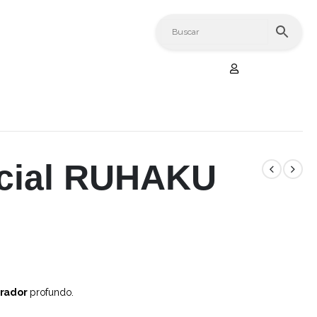
acial RUHAKU
erador
profundo.