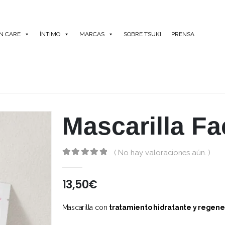
IN CARE
ÍNTIMO
MARCAS
SOBRE TSUKI
PRENSA
Mascarilla F
( No hay valoraciones aún. )
0
out of 5
13,50
€
Mascarilla con
tratamiento hidratante y regen