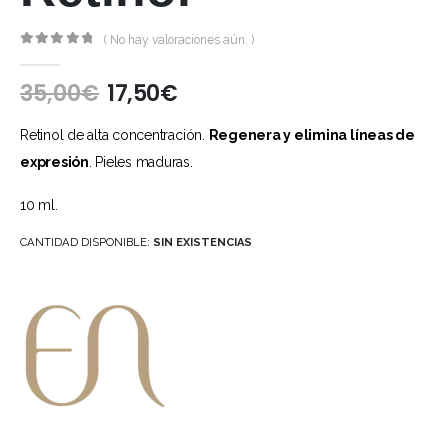
( No hay valoraciones aún. )
0
out of 5
35,00
€
17,50
€
Retinol de alta concentración.
Regenera y elimina líneas de
expresión
. Pieles maduras.
10 ml.
CANTIDAD DISPONIBLE:
SIN EXISTENCIAS