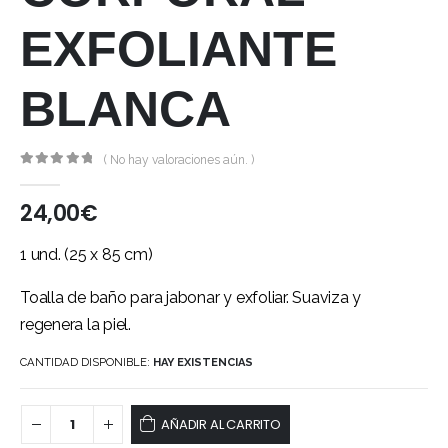
EXFOLIANTE
BLANCA
( No hay valoraciones aún. )
0
out of 5
24,00
€
1 und. (25 x 85 cm)
Toalla de baño para jabonar y exfoliar. Suaviza y
regenera la piel.
CANTIDAD DISPONIBLE:
HAY EXISTENCIAS
AÑADIR AL CARRITO