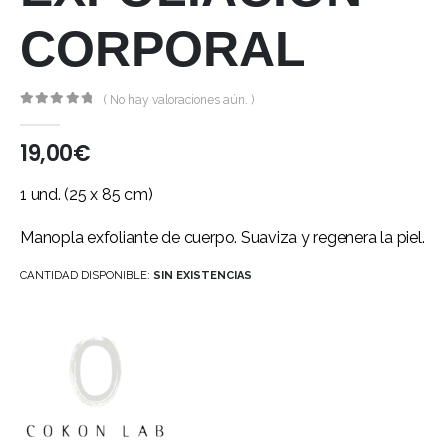
CORPORAL
( No hay valoraciones aún. )
0
out of 5
19,00
€
1 und. (25 x 85 cm)
Manopla exfoliante de cuerpo. Suaviza y regenera la piel.
CANTIDAD DISPONIBLE:
SIN EXISTENCIAS