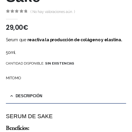
( No hay valoraciones aún. )
0
out of 5
29,00
€
Serum que
reactiva la producción de colágeno y elastina.
50ml.
CANTIDAD DISPONIBLE:
SIN EXISTENCIAS
MITOMO
DESCRIPCIÓN
SERUM DE SAKE
Beneficios: