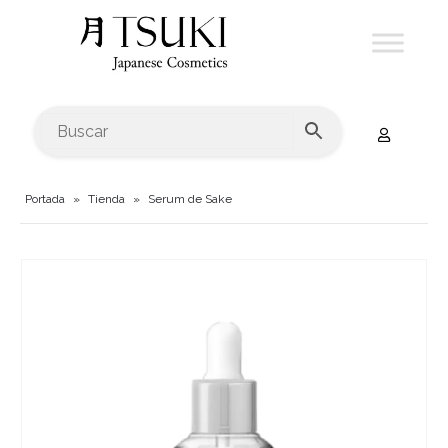
Portada
»
Tienda
»
Serum de Sake