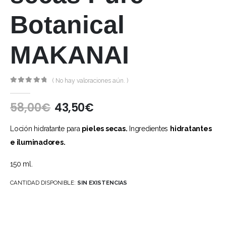
Botanical
MAKANAI
( No hay valoraciones aún. )
0
out of 5
58,00
€
43,50
€
Loción hidratante para
pieles secas.
Ingredientes
hidratantes
e iluminadores.
150 ml.
CANTIDAD DISPONIBLE:
SIN EXISTENCIAS