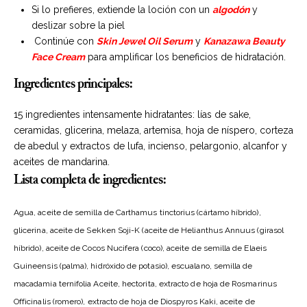
Si lo prefieres, extiende la loción con un
algodón
y
deslizar sobre la piel
Continúe con
Skin Jewel Oil Serum
y
Kanazawa Beauty
Face Cream
para amplificar los beneficios de hidratación.
Ingredientes principales:
15 ingredientes intensamente hidratantes: lías de sake,
ceramidas, glicerina, melaza, artemisa, hoja de níspero, corteza
de abedul y extractos de lufa, incienso, pelargonio, alcanfor y
aceites de mandarina.
Lista completa de ingredientes:
Agua, aceite de semilla de Carthamus tinctorius (cártamo híbrido),
glicerina, aceite de Sekken Soji-K (aceite de Helianthus Annuus (girasol
híbrido), aceite de Cocos Nucifera (coco), aceite de semilla de Elaeis
Guineensis (palma), hidróxido de potasio), escualano, semilla de
macadamia ternifolia Aceite, hectorita, extracto de hoja de Rosmarinus
Officinalis (romero), extracto de hoja de Diospyros Kaki, aceite de