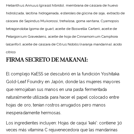
Helianthus Annuus (girasol híbrido), membrana de cáscara de huevo
hidrolizada, lecitina hidrogenada, esteroles de glicina de soja, extracto de
cáscara de Sapindus Mukorossi, trehalosa, goma xantana, Cyamopsis
tetragonoloba (goma de guar), aceite de Boswellia Carterii, aceite de
Pelargonium Graveolens, aceite de hoja de Cinnamomum Camphora
(alcanfor), aceite de cáscara de Citrus Nobilis (naranja mandarina), ácido
cítrico
FIRMA SECRETO DE MAKANAI:
El complejo KaESS se descubrió en la fundición Yoshitaka
Gold-Leaf Foundry en Japón, donde las mujeres mayores
que remojaban sus manos en una pasta fermentada
naturalmente utilizada para hacer el papel colocado entre
hojas de oro, tenían rostros arrugados pero manos
inesperadamente hermosas.
Los ingredientes incluyen: Hojas de caqui ‘kaki’: contiene 30
veces más vitamina C rejuvenecedora que las mandarinas