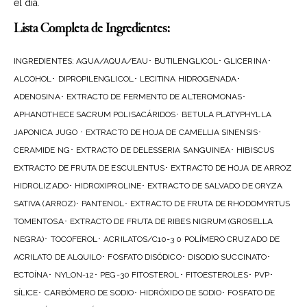
el día.
Lista Completa de Ingredientes:
INGREDIENTES: AGUA/AQUA/EAU･ BUTILENGLICOL･ GLICERINA･
ALCOHOL･ DIPROPILENGLICOL･ LECITINA HIDROGENADA･
ADENOSINA･ EXTRACTO DE FERMENTO DE ALTEROMONAS･
APHANOTHECE SACRUM POLISACÁRIDOS･ BETULA PLATYPHYLLA
JAPONICA JUGO ･ EXTRACTO DE HOJA DE CAMELLIA SINENSIS･
CERAMIDE NG･ EXTRACTO DE DELESSERIA SANGUINEA･ HIBISCUS
EXTRACTO DE FRUTA DE ESCULENTUS･ EXTRACTO DE HOJA DE ARROZ
HIDROLIZADO･ HIDROXIPROLINE･ EXTRACTO DE SALVADO DE ORYZA
SATIVA (ARROZ)･ PANTENOL･ EXTRACTO DE FRUTA DE RHODOMYRTUS
TOMENTOSA･ EXTRACTO DE FRUTA DE RIBES NIGRUM (GROSELLA
NEGRA)･ TOCOFEROL･ ACRILATOS/C10-3 0 POLÍMERO CRUZADO DE
ACRILATO DE ALQUILO･ FOSFATO DISÓDICO･ DISODIO SUCCINATO･
ECTOÍNA･ NYLON-12･ PEG-30 FITOSTEROL･ FITOESTEROLES･ PVP･
SÍLICE･ CARBÓMERO DE SODIO･ HIDRÓXIDO DE SODIO･ FOSFATO DE