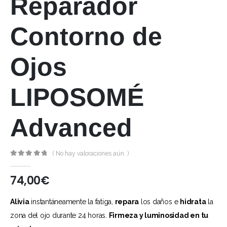
Reparador
Contorno de
Ojos
LIPOSOMÉ
Advanced
( No hay valoraciones aún. )
0
out of 5
74,00
€
Alivia
instantáneamente la fatiga,
repara
los daños e
hidrata
la
zona del ojo durante 24 horas.
Firmeza y luminosidad en tu