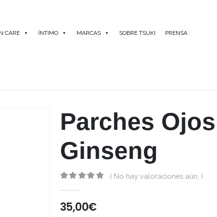
IN CARE
ÍNTIMO
MARCAS
SOBRE TSUKI
PRENSA
Parches Ojos
Ginseng
( No hay valoraciones aún. )
0
out of 5
35,00
€