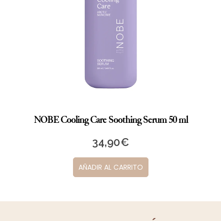
NOBE Forest Elixir Microbiome Crema restauradora de día y noche 50 ml
39,90
€
AÑADIR AL CARRITO