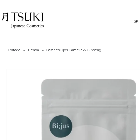
SK
Portada
»
Tienda
»
Parches Ojos Camelia & Ginseng