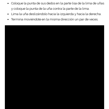
Coloque la punta de sus dedos en la parte lisa de la lima de uñas
y coloque la punta de la uña contra la parte de la lima.
Lima la uña deslizándolo hacia la izquierda y hacia la derecha.
Termina moviéndote en la misma dirección un par de veces.