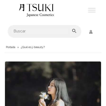
Portada
»
¿Qué es j-beauty?