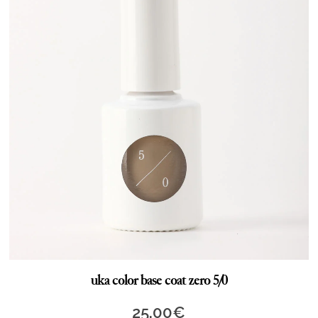
uka color base coat zero 5/0
25,00
€