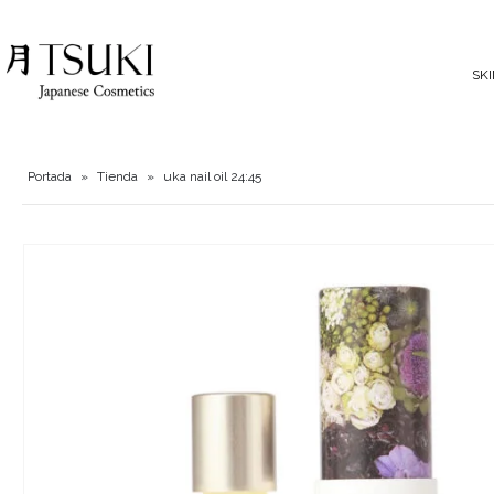
SK
Portada
»
Tienda
»
uka nail oil 24:45