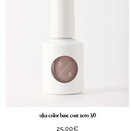
uka color base coat zero 3/0
25,00
€