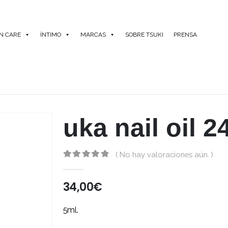
IN CARE
ÍNTIMO
MARCAS
SOBRE TSUKI
PRENSA
uka nail oil 2
( No hay valoraciones aún. )
0
out of 5
34,00
€
5ml.