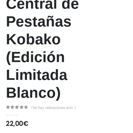
Central de
Pestañas
Kobako
(Edición
Limitada
Blanco)
( No hay valoraciones aún. )
0
out of 5
22,00
€