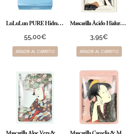
LuLuLun PURE Hidratante
Mascarilla Ácido Hialurónico + Lithospermum
55,00
€
3,95
€
AÑADIR AL CARRITO
AÑADIR AL CARRITO
Mascarilla Aloe Vera & Flor de Cerezo
Mascarilla Camelia & Matcha