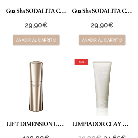
Gua Sha SODALITA CHAMPIÑÓN
Gua Sha SODALITA CORAZÓN
29,90
€
29,90
€
AÑADIR AL CARRITO
AÑADIR AL CARRITO
-15%
LIFT DIMENSION ULTIMATE LIFT + FIRM TREATMENT SERUM
LIMPIADOR CLAY BLANC HERBAL CONCENTRATE
130,00
€
29,00
€
24,65
€