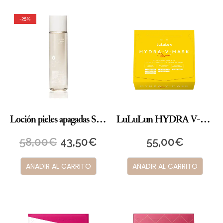
-25%
Loción pieles apagadas Silky Radiant Pure MAKANAI
LuLuLun HYDRA V-Mascarilla
58,00
€
43,50
€
55,00
€
AÑADIR AL CARRITO
AÑADIR AL CARRITO