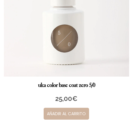
uka color base coat zero 5/0
25,00
€
AÑADIR AL CARRITO