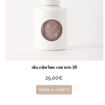
uka color base coat zero 3/0
25,00
€
AÑADIR AL CARRITO