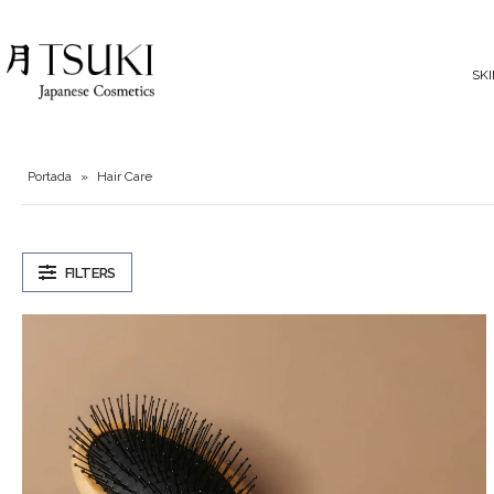
SK
Portada
»
Hair Care
FILTERS