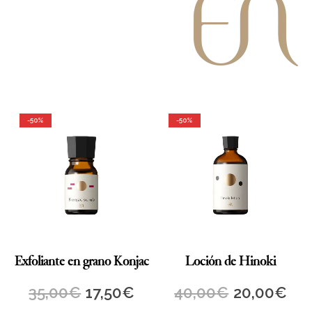
-50%
-50%
Exfoliante en grano Konjac
Loción de Hinoki
35,00
€
17,50
€
40,00
€
20,00
€